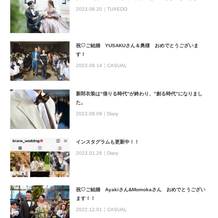
2023.08.20｜
TUXEDO
祝♡ご結婚 YUSAKUさん＆奥様 おめでとうございま
す！
2023.08.14｜
CASUAL
新郎衣装は”借りる時代”が終わり、”創る時代”になりまし
た。
2023.08.09｜
Diary
インスタグラムも更新中！！
2023.01.26｜
Diary
祝♡ご結婚 Ayakiさん&Momokaさん おめでとうござい
ます！！
2022.12.01｜
CASUAL