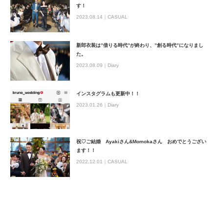
す！
2023.08.14｜
CASUAL
新郎衣装は”借りる時代”が終わり、”創る時代”になりまし
た。
2023.08.09｜
Diary
インスタグラムも更新中！！
2023.01.26｜
Diary
祝♡ご結婚 Ayakiさん&Momokaさん おめでとうござい
ます！！
2022.12.01｜
CASUAL