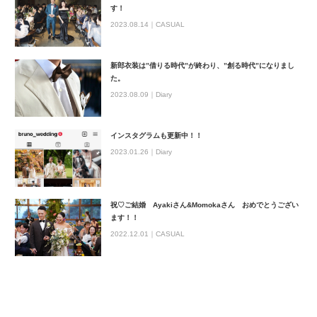
す！
2023.08.14｜
CASUAL
新郎衣装は”借りる時代”が終わり、”創る時代”になりまし
た。
2023.08.09｜
Diary
インスタグラムも更新中！！
2023.01.26｜
Diary
祝♡ご結婚 Ayakiさん&Momokaさん おめでとうござい
ます！！
2022.12.01｜
CASUAL