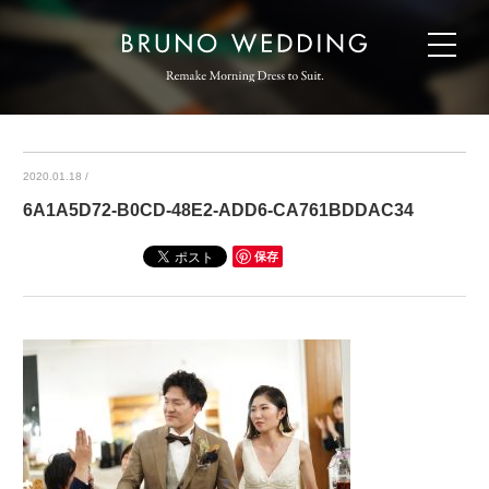
2020.01.18
/
6A1A5D72-B0CD-48E2-ADD6-CA761BDDAC34
保存