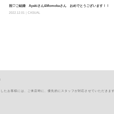
祝♡ご結婚 Ayakiさん&Momokaさん おめでとうございます！！
2022.12.01｜
CASUAL
約
ましたお客様には、ご来店時に、優先的にスタッフが対応させていただきま