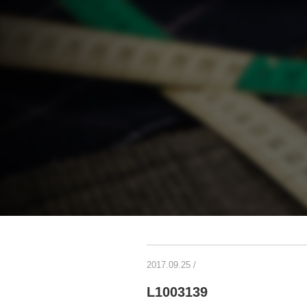
2017.09.25
/
L1003139