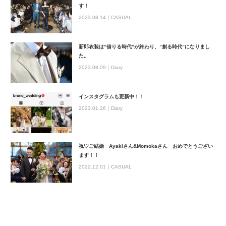
す！
2023.08.14｜
CASUAL
新郎衣装は”借りる時代”が終わり、”創る時代”になりまし
た。
2023.08.09｜
Diary
インスタグラムも更新中！！
2023.01.26｜
Diary
祝♡ご結婚 Ayakiさん&Momokaさん おめでとうござい
ます！！
2022.12.01｜
CASUAL