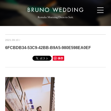
2021.09.10
/
6FCBDB34-53C9-42BB-B9A5-980E598EA0EF
保存