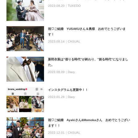
2023.08.20｜
TUXEDO
祝♡ご結婚 YUSAKUさん＆奥様 おめでとうございま
す！
2023.08.14｜
CASUAL
新郎衣装は”借りる時代”が終わり、”創る時代”になりまし
た。
2023.08.09｜
Diary
インスタグラムも更新中！！
2023.01.26｜
Diary
祝♡ご結婚 Ayakiさん&Momokaさん おめでとうござい
ます！！
2022.12.01｜
CASUAL