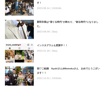
す！
2023.08.14｜
CASUAL
新郎衣装は”借りる時代”が終わり、”創る時代”になりまし
た。
2023.08.09｜
Diary
インスタグラムも更新中！！
2023.01.26｜
Diary
祝♡ご結婚 Ayakiさん&Momokaさん おめでとうござい
ます！！
2022.12.01｜
CASUAL