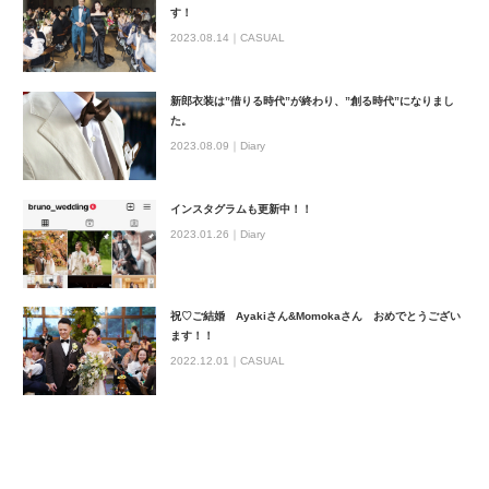
す！
2023.08.14｜
CASUAL
新郎衣装は”借りる時代”が終わり、”創る時代”になりまし
た。
2023.08.09｜
Diary
インスタグラムも更新中！！
2023.01.26｜
Diary
祝♡ご結婚 Ayakiさん&Momokaさん おめでとうござい
ます！！
2022.12.01｜
CASUAL