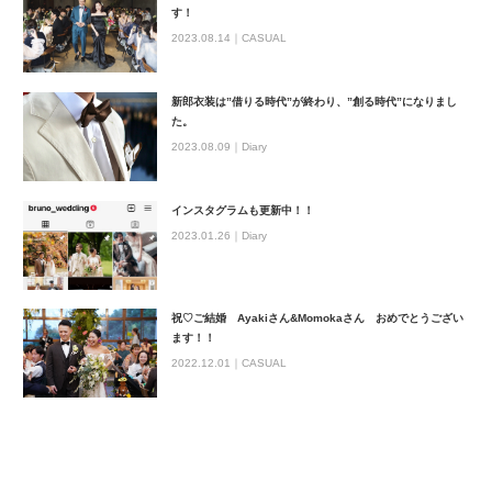
す！
2023.08.14｜
CASUAL
新郎衣装は”借りる時代”が終わり、”創る時代”になりまし
た。
2023.08.09｜
Diary
インスタグラムも更新中！！
2023.01.26｜
Diary
祝♡ご結婚 Ayakiさん&Momokaさん おめでとうござい
ます！！
2022.12.01｜
CASUAL