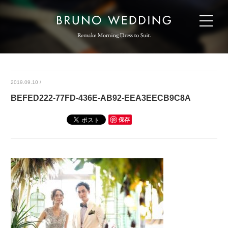
2019.09.10
/
BEFED222-77FD-436E-AB92-EEA3EECB9C8A
保存